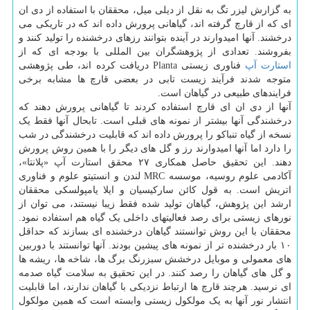
به گزارش لیزر تگ به نقل از دیلی میل، محققان با استفاده از دی ان
ای که از قارچ گرفته اند، گیاهانی پرورش داده اند که در تاریکی می
درخشند. آنها امیدوارند در آینده بتوانند رزهای درخشنده را تولید کنند و
بفروشند. تعدادی از پژوهشگران بین المللی با بودجه ای که از
استارت آپ
فناوری زیستی Planta دریافت کرده اند، طی پژوهشی
متوجه شدند فرآیند زیست تابی در بعضی قارچ ها مشابه برخی
فرایندهای طبیعی در گیاهان است.
آنها از دی ان ای قارچ استفاده کردند تا گیاهانی پرورش دهند که
درخشندگی آنها بیشتر از نمونه های قبلی است. تابحال آنها فقط یک
نسخه از گیاه تنباکو را پرورش داده اند که قابلیت درخشندگی در شب
را دارد اما آنها امیدوارند رز و گل های دیگر را با همین روش پرورش
دهند. این تحقیق حاصل همکاری ۲۷ محقق استارت آپ «پلانتا»،
آکادمی علوم روسیه، موسسه MRC لندن و انستیتو علوم و فناوری
اتریش است. به قول کائن سارکیسیان و ایلا یامپولسکی محققان
ارشد این پژوهش، گیاهان تولید شده فقط زیبا نیستند، می توان از
نورهای زیستی برای رصد فعالیتهای داخلی یک گیاه هم استفاده نمود.
محققان با این روش توانستند گیاهان درخشنده ای بسازند که حداقل
۱۰ بار درخشنده تر از نمونه های پیشین بودند. آنها توانستند با دوربین
های معمولی و موبایل درخشش سبزرنگ برگ ها، شاخه ها، ریشه ها
و گل های گیاهان را رصد کنند. در این تحقیق به سلامت گیاه صدمه
ای نرسید. هرچند قارچ ها ارتباط نزدیکی با گیاهان ندارند، اما قابلیت
انتشار نور آنها به یک مولکول زیستی وابسته است که همین مولکول