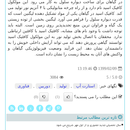
در گیاهان برای ساخت دیواره سلول به کار می رود. این مولکول
کافیک اسید نام دارد و از راه چرخه متابولیکی با ۴ آنزیم نور تولید می
کند. کافیک اسید در گیاهان یکی از مواد تشکیل دهنده لیگنین است که
قدرت دیواره سلول را فراهم می آورد. لیگنین بخشی از توده زیستی
یک گیاه و فراوان ترین منبع تجدیدپذیر روی زمین است. البته باید
توجه داشت با وجود نام های مشابه، کافئیک اسید با کافئین ارتباطی
ندارد. محققان با اتصال بخش تولید نور به این مولکول کافئیک اسید
توانستند گیاهی پرورش دهند که می تواند آرایش داخلی خویش را به
دانشمندان نشان دهد. این فرآیند وضعیت فیزیولوژیکی گیاهان و
واکنش های آنان به محیط زیست را نشان داده است.
1399/02/09
13:19:46
3084
5
/
5.0
تگهای خبر:
استارت آپ
,
تولید
,
دوربین
,
فناوری
این مطلب را می پسندید؟
(0)
(1)
x
تازه ترین مطالب مرتبط
سال تحصیلی جدید حضوری و از اول مهر شروع می شود