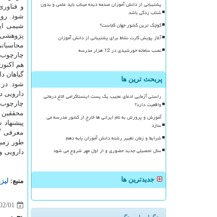
پشتیبانی از دانش آموزان صدمه دیده میناب باید علمی و بدون
و فناوری
شتاب زدگی باشد
شود. رو
کوچک ترین کشور جهان کجاست؟
شیمی ایر
پژوهشی 
آغاز پویش کارت نشاط برای پشتیبانی از دانش آموزان
محاسباتی
نصب سامانه خورشیدی در 12 هزار مدرسه
چارچوب ا
گیاهان د
پربحث ترین ها
دارویی د
راستی آزمایی ادعای عجیب یک پست اینستاگرامی الاغ درمانی
واقعیت دارد؟
چارچوب ی
محققین دا
آموزش و پرورش به نام ایرانی ها خارج از کشور مدرسه می
پیشنهاد 
سازد
معرفی گی
شرایط و زمان تغییر رشته دانش آموزان پایه دهم
طور زمین
سال تحصیلی جدید حضوری و از اول مهر شروع می شود
دارویی و
جدیدترین ها
منبع:
لیز
02/01