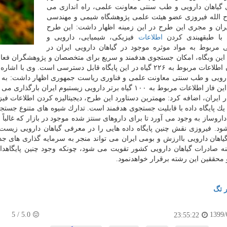
 گیاهان دارویی و طب سنتی معاونت علمی، راه اندازی می
ح الله فیروزی عضو هیئت علمی پژوهشگاه شیمی و مهندسی
ان و مجری این طرح در این زمینه اظهار داشت: این طرح
با طبقه­بندی كردن
اطلاعات
فیزیكی، شیمیایی، دارویی و
 مربوط به مواد موثره موجود در گیاهان دارویی ایران در
ین وب­گاه، امكان جستجوی هدفمند و سریع برای متخصصان و پژوهشگران فعال
هم اكنون اطلاعات مربوط به ۲۲۶ گیاه در این پایگاه قابل دسترسی ا
ارویی و طب سنتی معاونت علمی و فناوری ریاست جمهوری اظهار داشت: به زو
شود. در این فاز اطلاعات مربوط به ۱۰۰ گیاه برتر دارویی زیست­
ر ایران، اضافه كرد: مهمترین دستاورد این طرح، دیجیتالیزه كردن اطلاعات فیز
ك پایگاه داده با قابلیت جستجوی هدفمند است. تدارك شیوه های متنوع جستجو 
روساز به وجود می آورد تا برای داروهای سنتز شده موجود در بازار كه غالباً ارز
شود. فیروزی نقش چنین پایگاه داده هایی را در معرفی گیاهان دارویی زیست ب
اهان دارویی باارزش و بومی ایران می تواند منجر به سرمایه گذاری های جدید
ه صادرات گیاهان دارویی كشور تقویت می شود، چونكه وجود چنین پایگاه­داد
 محققین این رشته برقرار خواهدنمود.
ر تگ
5
/
5.0
1399/
23:55:22