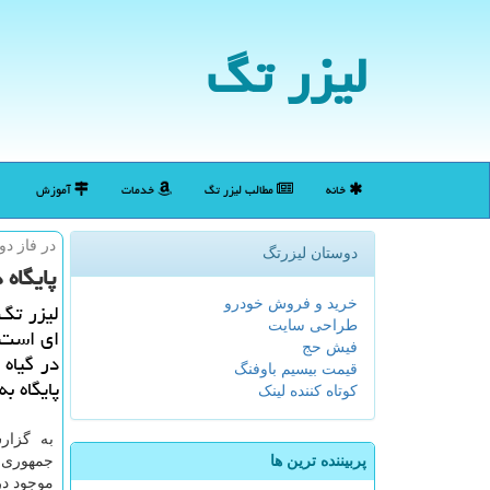
لیزر تگ
خانه
مطالب لیزر تگ
خدمات
آموزش
در فاز دو
دوستان لیزرتگ
پایگاه
خرید و فروش خودرو
لیزر تگ:
طراحی سایت
ای است 
فیش حج
در گیاه 
قیمت بیسیم باوفنگ
پایگاه ب
کوتاه کننده لینک
به گزار
پربیننده ترین ها
جمهوری، 
موجود در