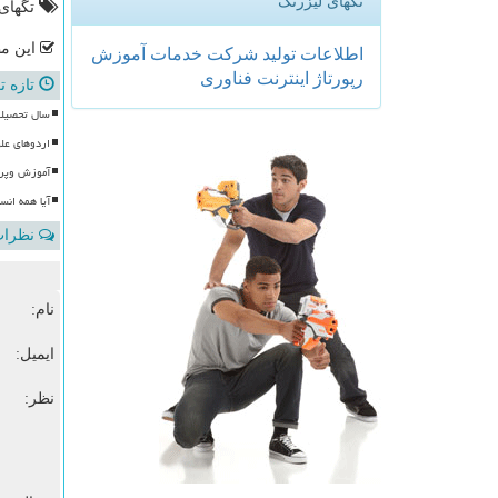
تگهای لیزرتگ
تگهای
این مط
اطلاعات
تولید
شركت
خدمات
آموزش
رپورتاژ
اینترنت
فناوری
تازه ت
سال تحصیلی
اردوهای علوی 
آموزش وپرورش با ۱۰۰ موکب، آماده
آیا همه انس
نظرات 
نام:
ایمیل:
نظر: