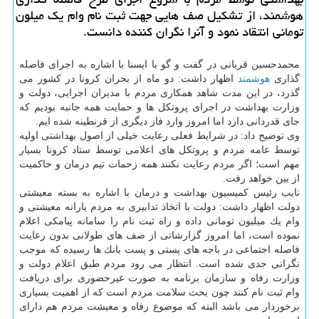
هوشمند، از تشكیل صف هایی جهت ثبت نام وام یك میلون
تومانی انتقاد نمود و آنرا نگران كننده دانست.
محمدحسین قربانی در گفت و گو با ایسنا با اشاره به اجرای فاصله
گذاری
هوشمند
اظهار داشت: دو ماه از بحران كرونا در كشور می
گذرد، در این مدت شاهد همكاری مردم با مدیران اجرایی، دولت و
وزارت بهداشت در اجرای پروتكل ها و حمایت همه جانبه بودیم كه
جای قدردانی دارد اما امروز وارد فاز دیگری از قرنطینه شده ایم.
وی توضیح داد: در شرایط فعلی رعایت خیلی از اصول بهداشتی اولیه
توسط عامه مردم و پروتكل های اعلامی توسط ستاد كرونا بسیار
مهم است؛ اگر مردم رعایت نكنند همه زحمات تیم درمان و حاكمیت
از بین خواهد رفت.
نایب رئیس كمیسیون بهداشت و درمان با اشاره به بسته معیشتی
دولت اظهار داشت: دولت با اتخاذ تدابیری به مردم یارانه معیشتی و
وام یك میلیون تومانی داده و راه ثبت نام را سامانه پیامكی اعلام
نموده است، اما امروز گزارشاتی از صف های طولانی بدون رعایت
فاصله اجتماعی در باجه های پستی و پست بانك ها رسیده كه موجب
نگرانی جدی شده است. انتظار می رود مردم طبق اعلام دولت و
وزارت رفاه و سازمان برنامه به صورت غیرحضوری برای دریافت
وام ثبت نام كنند چون بحث سلامت مردم است كه از اهمیت بسیاری
برخوردار می باشد البته كه موضوع رفاه و معیشت مردم هم دارای