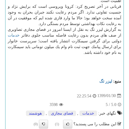
اهمیت است.
قربانی در آخر تصریح كرد: كرونا ویروسی است كه برایش نژاد و
جنسیت تفاوتی ندارد. اگر مردم رعایت نكنند جبران بحران به وجود
آمده سخت خواهد بود؛ حالا ما وارد فازی شده ایم كه موفقیت در آن
به رعایت نكات بهداشتی توسط مردم بستگی دارد.
به گزارش لیزر تگ به نقل از ایسنا امروز در فضای مجازی تصاویری
از صف های مردم بدون رعایت فاصله مناسب جلوی دفاتر
خدمات
دولتی برای گرفتن سیمكارت انتشار یافته است؛ سرپرست خانوار
برای ارسال پیامك جهت ثبت نام وام یك میلون تومانی باید سیمكارت
به نام خود داشته باشد.
منبع:
لیزر تگ
1399/01/30
22:25:54
3598
5
/
5.0
تگهای خبر:
خدمات
,
فضای مجازی
,
هوشمند
این مطلب را می پسندید؟
(0)
(1)