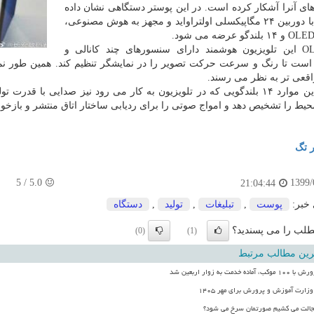
ی آنرا آشكار كرده است. در این پوستر دستگاهی نشان داده
شده كه با دوربین ۲۴ مگاپیكسلی اولتراواید و مجهز به هوش مصنوعی،
پنل OLED این تلویزیون هوشمند دارای سنسورهای چند كانالی و
است تا رنگ و سرعت حركت تصویر را در نمایشگر تنظیم كند. همین طور ن
اقعی تر به نظر می رسند.
در كنار این موارد ۱۴ بلندگویی كه در تلویزیون به كار می رود نیز صدایی ب
یط را تشخیص دهد و امواج صوتی را برای ردیابی ساختار اتاق منتشر و بازخور
ر تگ
5
/
5.0
1399/
21:04:44
 خبر:
پوست
,
تبلیغات
,
تولید
,
دستگاه
لب را می پسندید؟
(0)
(1)
رین مطالب مرتبط
 خدمت به زوار اربعین شد
زارت آموزش و پرورش برای مهر ۱۴۰۵
جالت می کشیم صورتمان سرخ می شود؟