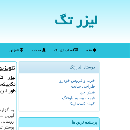
لیزر تگ
خانه
مطالب لیزر تگ
خدمات
آموزش
تلویزیون هوش
دوستان لیزرتگ
خرید و فروش خودرو
مگاپیكس
طراحی سایت
طور این دستگاه 
فیش حج
قیمت بیسیم باوفنگ
کوتاه کننده لینک
آوریل موبایل ه
رونمایی ك
پربیننده ترین ها
پوستر تب