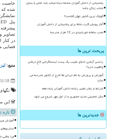
پشتیبانی از دانش آموزان صدمه دیده میناب باید علمی و بدون
خاصیت ها
شتاب زدگی باشد
کوچک ترین کشور جهان کجاست؟
نمایشگرOLED و ۱۴ بلندگو عرضه می شود.
آغاز پویش کارت نشاط برای پشتیبانی از دانش آموزان
پیشرفته 
نصب سامانه خورشیدی در 12 هزار مدرسه
تصاویر و
فضایی مح
پربحث ترین ها
راستی آزمایی ادعای عجیب یک پست اینستاگرامی الاغ درمانی
منبع:
لیز
واقعیت دارد؟
آموزش و پرورش به نام ایرانی ها خارج از کشور مدرسه می
سازد
01/18
شرایط و زمان تغییر رشته دانش آموزان پایه دهم
تگهای
سال تحصیلی جدید حضوری و از اول مهر شروع می شود
این مط
تازه ت
جدیدترین ها
آموزش وپرورش با ۱۰۰ موکب، آماده
سناریوهای و
چرا وقتی خ