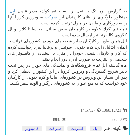
به گزارش لیزر تگ به نقل از ایسنا، تیم كوك، مدیر عامل
اپل
،
بمنظور جلوگیری از ابتلای كارمندان این
شركت
به ویروس كرونا آنها
را به دوركاری و ماندن در منزل ترغیب كرده است.
نامه تیم كوك علاوه بر كارمندان بخش سیاتل، به سانتا كلارا و ال
كگروی كالیفرنیا نیز ارسال شده است.
اپل همین طور از كاركنان سایر شعبه های خود در كشورهای فرانسه،
آلمان، ایتالیا، ژاپن، كره جنوبی، سوئیس و بریتانیا نیز درخواست كرده
كه كار و كارهای شغلی خودرا در منزل با استفاده از كامپیوتر های
شخصی و اینترنت به صورت ازراه دور انجام دهند.
ماه گذشته اپل تمام فروشگاه ها و نمایندگی های خودرا در چین تحت
تاثیر شروع گستردگی و ویروس كرونا در این كشور را تعطیل كرد و
پس از انتشار این ویروس در كشورهای ایتالیا و كره جنوبی از كاركنان
خود خواست كه به هیچ عنوان به كشورهای درگیر و آلوده سفر نكنند.
1398/12/21
14:57:27
3980
5
/
5.0
تگهای خبر:
اپل
,
اینترنت
,
شركت
,
كامپیوتر