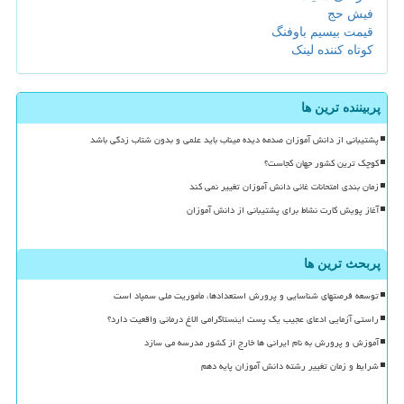
فیش حج
قیمت بیسیم باوفنگ
کوتاه کننده لینک
پربیننده ترین ها
پشتیبانی از دانش آموزان صدمه دیده میناب باید علمی و بدون شتاب زدگی باشد
کوچک ترین کشور جهان کجاست؟
زمان بندی امتحانات غائی دانش آموزان تغییر نمی کند
آغاز پویش کارت نشاط برای پشتیبانی از دانش آموزان
پربحث ترین ها
توسعه فرصتهای شناسایی و پرورش استعدادها، مأموریت ملی سمپاد است
راستی آزمایی ادعای عجیب یک پست اینستاگرامی الاغ درمانی واقعیت دارد؟
آموزش و پرورش به نام ایرانی ها خارج از کشور مدرسه می سازد
شرایط و زمان تغییر رشته دانش آموزان پایه دهم