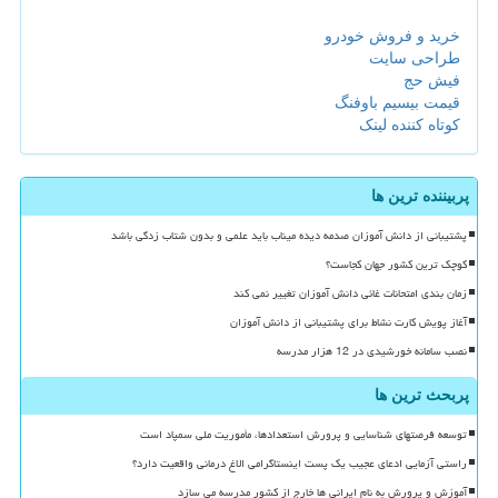
خرید و فروش خودرو
طراحی سایت
فیش حج
قیمت بیسیم باوفنگ
کوتاه کننده لینک
پربیننده ترین ها
پشتیبانی از دانش آموزان صدمه دیده میناب باید علمی و بدون شتاب زدگی باشد
کوچک ترین کشور جهان کجاست؟
زمان بندی امتحانات غائی دانش آموزان تغییر نمی کند
آغاز پویش کارت نشاط برای پشتیبانی از دانش آموزان
نصب سامانه خورشیدی در 12 هزار مدرسه
پربحث ترین ها
توسعه فرصتهای شناسایی و پرورش استعدادها، مأموریت ملی سمپاد است
راستی آزمایی ادعای عجیب یک پست اینستاگرامی الاغ درمانی واقعیت دارد؟
آموزش و پرورش به نام ایرانی ها خارج از کشور مدرسه می سازد