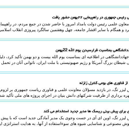
یس جمهوری در راهپیمایی ۲۲بهمن حضور یافت
معاون علمی رئیس دولت بامداد امروز با حاضر شدن در جمع مردم، در راهپیما
 و همگام با سایر اقشار جامعه، چهل وهفتمین سالگرد پیروزی انقلاب اسلام
دانشگاهی بمناسبت فرارسیدن یوم الله 22بهمن
جهاددانشگاهی در اطلاعیه ای بمناسبت یوم الله بیست و دو بهمن تأکید کرد، 
شیطان بزرگ آمریکا و رژیم صهیونیستی با ملت ایران، ناتوانی آنان در تحمل
از فناوری های بومی کنترل زلزله
لیزر تگ، در بازدید مسؤلان معاونت علمی و فناوری ریاست جمهوری بر لزوم د
هره برداری از ظرفیت شرکتهای دانش بنیان در اجرای پروژه های ملی تأکید شد.
ی برای پیش بینی ریسک ها مدیر جدید استخدام می کند
 لیزر تگ، اوپن ای آی در جست وجوی یک مدیر آمادگی جدید است که با پیش ب
وش مصنوعی و شناسایی شیوه های سوءاستفاده از آنها، به هدایت استراتژی ا