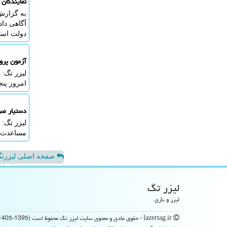
نمایندگان
آگاهی دا
دولت استف
آزمون پرو
امروز پنجشنبه ۱۵ آبان ماه در 
دستیار صو
مساعدت ب
صفحه اصلی لیزرت
لیزر تگ
لیزر و بازی
lazertag.ir - حقوق مادی و معنوی سایت لیزر تگ محفوظ است (1395-1405)