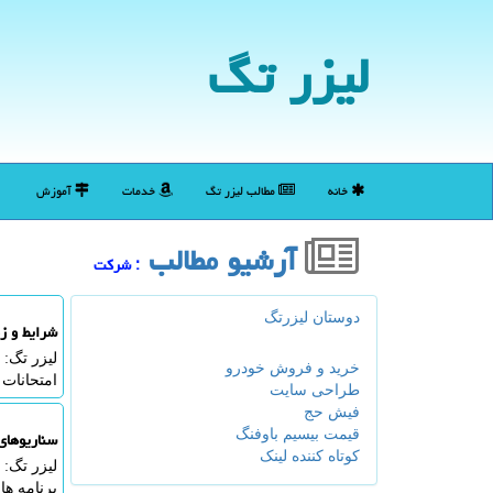
لیزر تگ
خانه
مطالب لیزر تگ
خدمات
آموزش
آرشیو مطالب
: شركت
دوستان لیزرتگ
شرایط و ز
لیزر تگ:
خرید و فروش خودرو
امتحانات 
طراحی سایت
فیش حج
قیمت بیسیم باوفنگ
سناریوهای 
کوتاه کننده لینک
لیزر تگ: 
برنامه ه