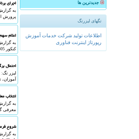
اجرای برن
جدیدترین ها
به گزارش
پرورش اس
تگهای لیزرتگ
اعلام سهم قط
اطلاعات
تولید
شركت
خدمات
آموزش
رپورتاژ
اینترنت
فناوری
به گزارش
کنکور 1405 تا 57 درصد و از 1406 به بعد تا 60 درصد اثر قطعی خواهد داشت.
احتمال برگزاری ۲ نوبت امتحان غائی بر
لیزر تگ:
آموزان، ت
انتخاب مع
به گزارش
معرفی گش
شروع فرصت
به گزارش