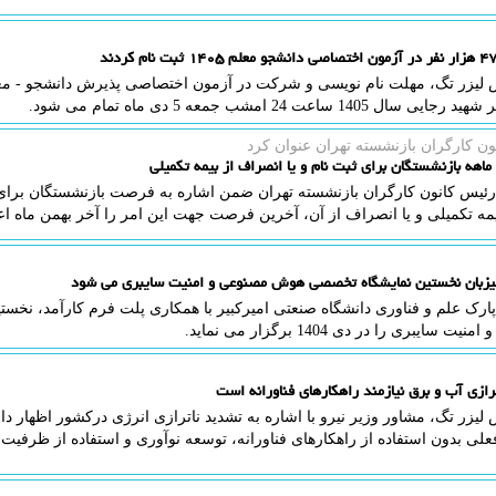
 لیزر تگ، مهلت نام نویسی و شرکت در آزمون اختصاصی پذیرش دانشجو - معلم
سال 1405 ساعت 24 امشب جمعه 5 دی ماه تمام می شود.
ن كارگران بازنشسته تهران عنوان كرد
اهه بازنشستگان برای ثبت نام و یا انصراف از بیمه تکمیلی
 رئیس کانون کارگران بازنشسته تهران ضمن اشاره به فرصت بازنشستگان برای 
ه تکمیلی و یا انصراف از آن، آخرین فرصت جهت این امر را آخر بهمن ماه اعل
میزبان نخستین نمایشگاه تخصصی هوش مصنوعی و امنیت سایبری می شود
پارک علم و فناوری دانشگاه صنعتی امیرکبیر با همکاری پلت فرم کارآمد، نخ
 سایبری را در دی 1404 برگزار می نماید.
ترازی آب و برق نیازمند راهکارهای فناورانه است
لیزر تگ، مشاور وزیر نیرو با اشاره به تشدید ناترازی انرژی درکشور اظهار 
لی بدون استفاده از راهکارهای فناورانه، توسعه نوآوری و استفاده از ظرف