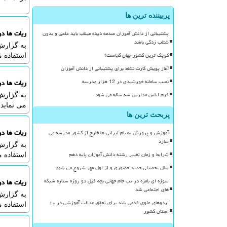
پربیننده ترین ها
ربات ها د
پشتیبانی از دانش آموزان صدمه دیده میناب باید علمی و بدون
شتاب زدگی باشد
به گزارش 
کوچک ترین کشور جهان کجاست؟
استفاده م
آغاز پویش کارت نشاط برای پشتیبانی از دانش آموزان
نصب سامانه خورشیدی در 12 هزار مدرسه
ربات ها د
فرم لباس مدارس سه ساله می شود
به گزارش 
می نماید.
پربحث ترین ها
ربات ها د
آموزش و پرورش به نام ایرانی ها خارج از کشور مدرسه می
سازد
به گزارش 
شرایط و زمان تغییر رشته دانش آموزان پایه دهم
استفاده م
سال تحصیلی جدید حضوری و از اول مهر شروع می شود
سوژه ای بامزه در تب جام جهانی بچه فیل دو روزه ستاره شبکه
ربات ها د
های اجتماعی شد
به گزارش 
اردوهای علوی قدمی بلند برای تحقق عدالت آموزشی در ۱۰
استفاده م
استان کشور