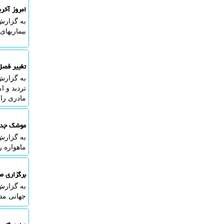
امروز آخر
به گزارش
بیماریهای عفو
تغییر فصل
به گزارش 
تردید و ا
مادری را
موشک جدید
ماهواره ر
برگزاری م
به گزارش
جهانی مدد