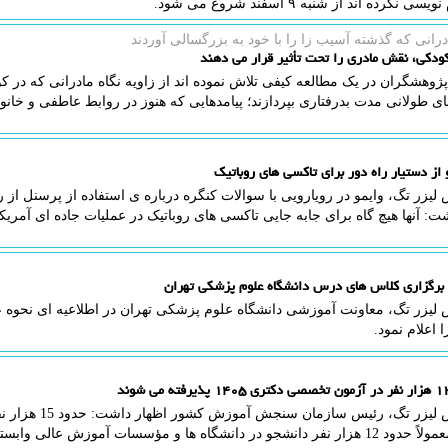
سی نکرده اند از شنبه ۹ اسفند شروع می شود.
رانی كه گذشته آسیب زا را با خود به بزرگسالی آوردند
ودکی، نقش مادری را تحت تأثیر قرار می دهند
پژوهشگران در یک مطالعه کیفی تلاش نموده اند از زاویه نگاه مادرانی که در کو
ی طولانی مدت بدرفتاری بپردازند؛ پیامدهایی که هنوز در روابط عاطفی و خانوا
 از دستیار راه دور برای تاکسی های روباتیک
لیزر تگ، وایمو در رویارویی با سوالات کنگره درباره ی استفاده از پرسنل از را
ت: آنها هیچ گاه برای جابه جایی تاکسی های روباتیک در عملیات جاده ای آمریکا ب
ه برگزاری کلاس های درس دانشگاه علوم پزشکی تهران
 لیزر تگ، معاونت آموزشی دانشگاه علوم پزشکی تهران در اطلاعیه ای نحوه
 اعلام نمود.
به گزارش لیزر تگ، 
دارد که معمولاً حدود 12 هزار نفر دانشجو در دانشگاه ها و مؤسسات آموزش عال