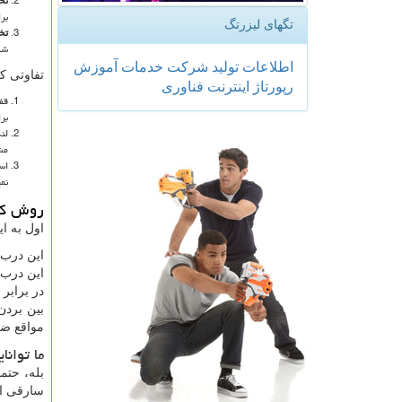
تخ
بر
تگهای لیزرتگ
تخ
شک
اطلاعات
تولید
شركت
خدمات
آموزش
تفاوتی ک
رپورتاژ
اینترنت
فناوری
قف
بر
لن
مش
اس
نمی
روش کا
اول به ا
این درب 
این درب 
در برابر
بین بردن
مواقع ضر
ما توان
بله، حتم
سارقی از