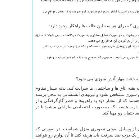
روفیل داخل این درب ها با فشار نه چندان زیاد دیلم خم میشود و راه را
ی به راحتی با فشار دیلم خم میشوند فرو میروند و در بعضی مواقع می
که برای هر سه این حالت ها راهکار وجود دارد:
ی شوند و در صورت تمایل مشتری به صورت دوگانه نصب می شوند تا سارق
 را از باز کردن آن ها فراری می دهد.
ند این پروفیل های بسیار مستحکم را که می توانید در سایت ایستادر
 بتن پر می شود. به طوری که به هیچ وجه با دیلم خم نمیشوند و فرو
نه باعث مهار آتش سوزی می شود؟
قیه اتاق ها و ساختمان ها سرایت کند. بدنه بسیار مقاوم
تش سوزی مشخص بشود و نیروهای آتشنشانی به محل برسند
ستند که از انتشار دود به راهروها و خطر گازگرفتگی و از
 این درب هاست که به صورت اختصاصی طراحی میشود تا در
ختمان رو مهیا کند.
کی از وسایل صوتی تصویری منزل شماست. در صورتی که
ک درب ضد سرقت باید هزینه کنید تا آن لوازم رو بتوانیند