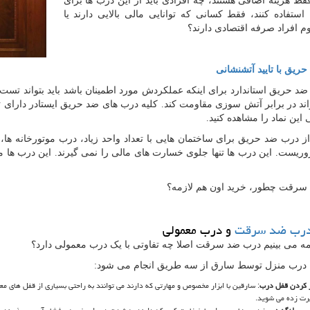
 فقط هزینه اضافی هستند، چه افرادی باید از این درب ها برای
استفاده کنند، فقط کسانی که توانایی مالی بالایی دارند یا
م افراد صرفه اقتصادی دارند؟
ریق با تایید آتشنشانی
د حریق استاندارد برای اینکه عملکردش مورد اطمینان باشد باید بتواند تس
تواند در برابر آتش سوزی مقاومت کند. کلیه درب های ضد حریق ایستادر دارای 
این نماد را مشاهده کنید.
از درب ضد حریق برای ساختمان هایی با تعداد واحد زیاد، درب موتورخانه ه
وریست. این درب ها تنها جلوی خسارت های مالی را نمی گیرند. این درب ها
سرقت چطور، خرید اون هم لازمه؟
رب ضد سرقت
و درب معمولی
مه می بینیم درب ضد سرقت اصلا چه تفاوتی با یک درب معمولی دارد؟
 درب منزل توسط سارق از سه طریق انجام می شود:
ز کردن قفل درب
: سارقین با ابزار مخصوص و مهارتی که دارند می توانند به راحتی بسیاری از قفل های مع
رت زده می شوید.