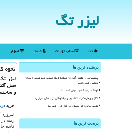
لیزر تگ
خانه
مطالب لیزر تگ
خدمات
آموزش
نحوه ك
پربیننده ترین ها
لیزر تگ
پشتیبانی از دانش آموزان صدمه دیده میناب باید علمی و بدون
شتاب زدگی باشد
محل آتش 
و ساختما
کوچک ترین کشور جهان کجاست؟
آغاز پویش کارت نشاط برای پشتیبانی از دانش آموزان
نصب سامانه خورشیدی در 12 هزار مدرسه
خرید
در
امروزه آ
رفته در ا
پربحث ترین ها
فایده خا