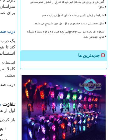
دارند یا
آموزش و پرورش به نام ایرانی ها خارج از کشور مدرسه می
سازد
منزلشان 
برای عمو
شرایط و زمان تغییر رشته دانش آموزان پایه دهم
سال تحصیلی جدید حضوری و از اول مهر شروع می شود
سوژه ای بامزه در تب جام جهانی بچه فیل دو روزه ستاره شبکه
درب ضد ح
های اجتماعی شد
یک درب ض
کند تا ب
آتشنشانی 
جدیدترین ها
استفاده 
کاملا ضر
بدهند.
درب ضد 
تفاوت
د
اول از ه
باز کردن
با
حی