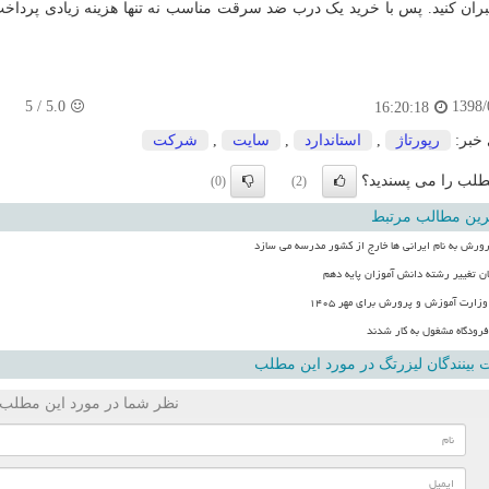
بران کنید. پس با خرید یک درب ضد سرقت مناسب نه تنها هزینه زیادی پرداخت 
5
/
5.0
1398/
16:20:18
 خبر:
رپورتاژ
,
استاندارد
,
سایت
,
شركت
لب را می پسندید؟
(0)
(2)
رین مطالب مرتبط
ورش به نام ایرانی ها خارج از کشور مدرسه می سازد
ن تغییر رشته دانش آموزان پایه دهم
زارت آموزش و پرورش برای مهر ۱۴۰۵
فرودگاه مشغول به کار شدند
بینندگان لیزرتگ در مورد این مطلب
نظر شما در مورد این مطلب