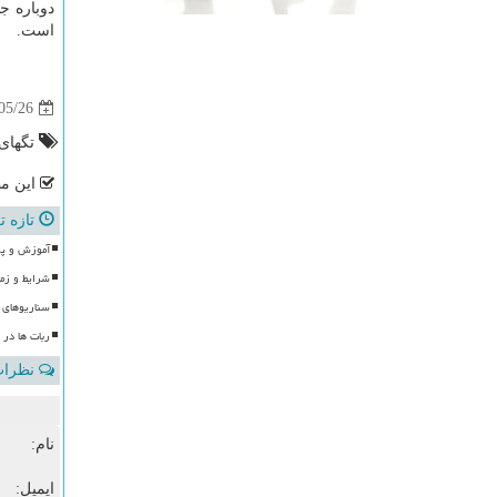
دوباره ج
است.
05/26
تگهای
این مط
تازه ت
آموزش و پر
شرایط و زما
سناریوهای و
ربات ها در 
نظرات 
نام:
ایمیل: