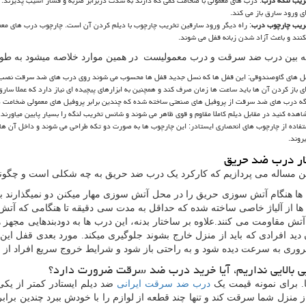
ریب لنگه درب
: درب های معمولی با ضخامت کمی که دارند به شدت دربرابر ضربه و فشار آسیب پذیرند. پ
ای ورود سارق باز می کند.
ریب چارچوب درب
: راه دیگر ورود سارقین تخریب چارچوب با دیلم کردن آن است. چارچوب درب های معمول
نند و باعث آزاد شدن زبانه قفل می شوند.
ه بین درب ضد سرقت و درب معمولیست در همین موارد خلاصه میشود به طوری 
ل های گاوصندوقی: این قفل ها که نسل جدید قفل ها محسوب می شوند روی درب های ضد سرقت نصب م
ای باز کردن آن ها باید ساعت ها زمان صرف کند و همچنین به ابزارهای پیچیده ای نیاز دارد که عملا سارق
گه درب های ضد سرقت از پروفیل های صنعتی ساخته شده که چندین برابر پروفیل های معمولی ضخامت دار
اهده کنید در مقابل دیلم کاملا مقاوم و قوی ظاهر می شوند و شانس تخریب لنگه را بسیار پایین میاورند.
تفاده از چارچوب های انحصاری ایستادر: این چارچوب ها به صورت دو تکه طراحی می شوند و داخل آن ها با
روند.
ر درب ضد حریق
ین مساله می پردازیم که کارکرد یک درب ضد حریق به چه شکلی است و چگو
ها هنگام آتش سوزی حریق را در محل آتش سوزی مهار میکنن دو نمیگذارند به ب
ها از آلیاژ خاصی ساخته شده که حداقل به مدت سی دقیقه تا هنگامی که آ
 آتش مقاومت می کنند.علاوه بر ساختار بدنه، این درب ها به دودبندهایی مجهز ه
 دید افرادی که باید از منزل خارج بشوند جلوگیری میکند. مورد بعدی قفل
وری به سرعت دیده شود و به راحتی باز شود و شرایط خروج سریع افراد از سا
ایی بالایی نداریم، آیا خرید درب ضد سرقت ضرورت دارد؟
ا. برای نمونه قیمت یک
درب ضد سرقت ایرانی
ضد دیلم ایستادر کمتر از ی
 منزل شما سرقت کند و تنها چند قطعه از لوازم را با خودش ببرد چندین برابر ی