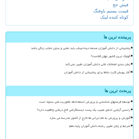
فیش حج
قیمت بیسیم باوفنگ
کوتاه کننده لینک
پربیننده ترین ها
پشتیبانی از دانش آموزان صدمه دیده میناب باید علمی و بدون شتاب زدگی باشد
کوچک ترین کشور جهان کجاست؟
زمان بندی امتحانات غائی دانش آموزان تغییر نمی کند
آغاز پویش کارت نشاط برای پشتیبانی از دانش آموزان
پربحث ترین ها
توسعه فرصتهای شناسایی و پرورش استعدادها، مأموریت ملی سمپاد است
راستی آزمایی ادعای عجیب یک پست اینستاگرامی الاغ درمانی واقعیت دارد؟
آموزش و پرورش به نام ایرانی ها خارج از کشور مدرسه می سازد
شرایط و زمان تغییر رشته دانش آموزان پایه دهم