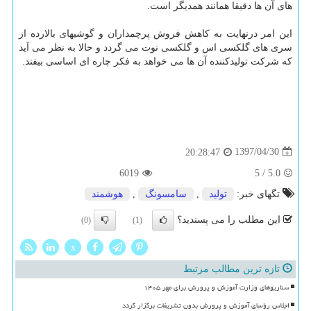
های آن ها دقیقا همانند همدیگر است.
این امر درنهایت به كاهش فروش پرچمداران و گوشیهای بالارده از
سری های گلكسی اس و گلكسی نوت می گردد و حالا به نظر می آید
كه شركت تولیدكننده آن ها می خواهد به فكر چاره ای اساسی بیفتد.
1397/04/30
20:28:47
6019
5
/
5.0
تگهای خبر:
تولید
,
سامسونگ
,
هوشمند
این مطلب را می پسندید؟
(0)
(1)
x
تازه ترین مطالب مرتبط
سناریوهای وزارت آموزش و پرورش برای مهر ۱۴۰۵
اجلاس رؤسای آموزش و پرورش بدون تشریفات برگزار گردد