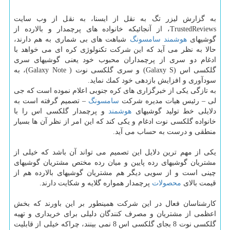
به گزارش لیزر تگ به نقل از ایسنا، به نقل از وب سایت
TrustedReviews، از آنجائیكه خانواده های پرچمدار و بالارده از
گوشیهای
هوشمند
سامسونگ
شباهت های بی شماری به هم دارند،
حالا به نظر می آید كه این شركت تكنولوژی كره ای می خواهد با
ادغام دو سری از پرچمداران محبوب خود یعنی گوشیهای سری
گلكسی اس (Galaxy S) و سری گلكسی نوت ( Galaxy Note)، به
سودآوری و افزایش بازدهی خود كمك نماید.
به تازگی یكی از خبرگزاری های كره جنوبی اعلام نموده است كه جی
لی – رئیس هیات مدیره شركت
سامسونگ
– تصمیم گرفته است به
دلایلی خط تولید گوشیهای
هوشمند
و پرچمدار گلكسی اس را با
خانواده گلكسی نوت ادغام و یكی كند كه این امر از نظر آن ها بسیار
منطقی و درست به حساب می آید.
یكی از مهم ترین دلایل این تصمیم می تواند آن باشد كه خیلی از
مشتریان گوشیهای رده پایین و میان رده مختص مشتریان گوشیهای
چینی است و از سویی دیگر هم مشتریان گوشیهای بالارده هم از
قیمت بالای
محصولات
پرچمدار همواره گلایه و شكایت دارند.
كارشناسان فعال در این شركت همینطور بر این باورند كه بخش
اعظمی از مشتریان و مصرف كنندگان دلیلی برای خریداری و تهیه
گلكسی نوت 8 بجای گلكسی اس 8 نمی بینند، چراكه خیلی از قابلیت