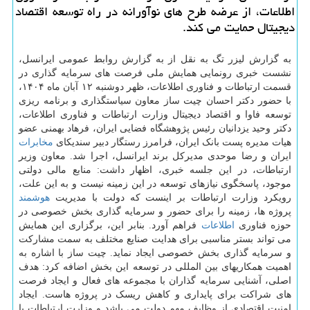
اطلاعات، از عرضه طرح های نوآورانه در راه توسعه اقتصاد
دیجیتال حمایت می کند.
به گزارش لیزر تگ به نقل از به گزارش روابط عمومی ایرانسل،
نشست خبری رونمایی همایش ملی فرصت های سرمایه گذاری در
قسمت ارتباطات و فناوری اطلاعات، ظهر دوشنبه ۱۲ آبان ماه ۱۴۰۴،
با حضور دکتر احسان چیت ساز معاون سیاستگذاری و برنامه ریزی
توسعه فاوا و اقتصاد دیجیتال وزارت ارتباطات و فناوری اطلاعات،
دکتر وحید یزدانیان رئیس پژوهشگاه فضایی ایران، فرهاد بهمنی عضو
هیات مدیره پست بانک ایران، فرامرز رستگار دبیر سندیکای
مخابرات
ایران و رضا موحدی مدیرکل برند ایرانسل، اجرا شد. معاون وزیر
ارتباطات، در این جلسه خبری، اظهار داشت: منابع مالی دولتی
موجود، پاسخگوی نیازهای توسعه در این زمینه نیست و به این علت،
رویکرد وزارت ارتباطات بر اینست که دولت با مدیریت
هوشمند
پروژه ها، زمینه را برای حضور و سرمایه گذاری بخش خصوصی در
حوزه فناوری
اطلاعات
فراهم آورد. بنابر این، برگزاری این همایش
می تواند بستر مناسبی برای هدایت صنایع مختلف به سمت مشارکت
و سرمایه گذاری بخش خصوصی ایجاد نماید. چیت ساز با اشاره به
اهمیت همکاریهای بین المللی در توسعه این بخش اضافه کرد: هدف
اصلی، آشنایی سرمایه گذاران با مجموعه های فعال و ایجاد فرصت
های شراکت برای پایداری و کاهش ریسک در پروژه هاست. ایجاد
امنیت اقتصادی از وظایف مهم دولت می باشد و وزارت ارتباطات با