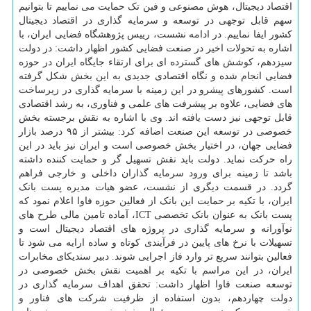
اقتصاد دیجیتال، هوش مصنوعی و فین تک حمایت می نماییم تا بتوانیم
سهم قابل توجهی در توسعه و سرمایه گذاری در اقتصاد دیجیتال
کشور ایفا نماییم. در ادامه نشست، رییس پژوهشگاه فضایی ایران، با
اشاره به تحولات اخیر در صنعت فضایی کشور اظهار داشت: در دولت
سیزدهم، کوشش های گسترده ای برای ارتقاء جایگاه ایران در حوزه
فضایی انجام شده و نگاه اقتصادی جدیدی به این بخش شکل گرفته
است. کشورهای پیشرو در این زمینه با سرمایه گذاری در زیرساخت
های فضایی، علاوه بر پیشرفت های علمی و فناوری، به رشد اقتصادی
قابل توجهی نیز دست یافته اند. وی با اشاره به نقش برجسته بخش
خصوصی در توسعه این صنعت اضافه کرد: بیشتر از ۹۵ درصد بازار
فضایی جهان، در اختیار بخش خصوصی است و ایران نیز باید در این
راه حرکت نماید. دولت باید نقش تسهیل گر و حمایت کننده داشته
باشد تا زمینه برای ورود سرمایه گذاران داخلی و خارجی فراهم
گردد. در قسمت دیگری از نشست، عضو هیات مدیره پست بانک
ایران، با تکیه بر حمایت این بانک از فعالین حوزه فاوا اعلام نمود که
پست بانک به عنوان بانک تخصصی ICT، آماده تامین مالی طرح های
نوآورانه و سرمایه گذاری در پروژه های اقتصاد دیجیتال است و
تسهیلات با نرخ های پایین در فرآیندی کوتاه و ساده ارایه می شود تا
فعالین بتوانند سریع تر وارد فاز اجرایی شوند. دبیر سندیکای مخابرات
ایران، در این مراسم با تکیه بر اهمیت نقش بخش خصوصی در
توسعه صنعت فاوا اظهار داشت: تحقق اهداف سرمایه گذاری در
دولت چهاردهم، بدون استفاده از ظرفیت شرکت های فناور و