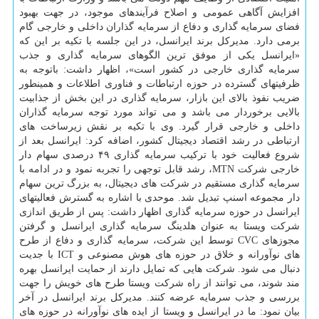
افزایش آگاهی عمومی و اصلاح فرآیندهای موجود، در جهت بهبود
فضای سرمایه گذاری و دفاع از سرمایه گذاران داخلی و خارجی گام
برمی دارد. مدیرکل برند ایرانسل، در این جلسه با تکیه بر این که
«ایرانسل یکی از موفق ترین الگوهای سرمایه گذاری و جذب
سرمایه گذاری خارجی در کشور است»، اظهار داشت: باتوجه به
ظرفیتهای گسترده در حوزه ارتباطات و فناوری اطلاعات و همینطور
ضریب نفوذ بالای این بازار، سرمایه گذاری در این بخش از جذابیت
بالایی برخوردار می باشد و می تواند مورد توجه سرمایه گذاران
داخلی و خارجی قرار گیرد. وی با تکیه بر نقش زیرساخت های
ارتباطی در رشد اقتصاد دیجیتال کشور، اضافه کرد: ایرانسل بعد از
شروع فعالیت خود با ترکیب سرمایه گذاری ۴۹ درصدی سهام دار
خارجی شرکت MTN، رشد قابل توجهی را تجربه نمود و در ادامه با
سرمایه گذاری مستقیم در شرکت های دیجیتال، به بزرگ ترین سهام
دار مجموعه اسنپ تبدیل شد. موحدی با اشاره به گسترش فعالیتهای
ایرانسل در حوزه سرمایه گذاری اظهار داشت: پس از طریق اندازی
شرکت ویستا به عنوان هلدینگ سرمایه گذاری ایرانسل و گرفتن
مجوزهای CVC توسط این شرکت، سرمایه گذاری و دفاع از طرح
های نوآورانه و خلاق در حوزه های هوش مصنوعی و ICT با جدیت
دنبال می شود. شرکت هایی که تمایل دارند از حمایت ایرانسل بهره
مند شوند، می توانند از راه شرکت ویستا طرح های خویش را جهت
بررسی و جذب سرمایه عرضه کنند. مدیرکل برند ایرانسل در آخر
بیان نمود: ما در ایرانسل و ویستا از ایده های نوآورانه در حوزه های