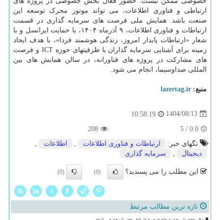
خصوصی ممکن نیست. حضور فعال بخش خصوصی در پروژه های
ارتباطی و فناوری اطلاعات، می تواند موتور محرک توسعه این
صنعت باشد. همایش ملی فرصت های سرمایه گذاری در قسمت
ارتباطات و فناوری اطلاعات، ۹ آذرماه ۱۴۰۴، با حمایت ایرانسل و با
شعار «ارتباطات پایدار امروز، زندگی هوشمند فردا»، با هدف ایجاد
زمینه برای آشنایی سرمایه گذاران با ظرفیتهای حوزه ICT و فرصت
های مشارکت در پروژه های فناورانه، در سالن همایش های بین
المللی صداوسیما، انجام می شود.
منبع:
lazertag.ir
1404/08/13
10:58:19
208
5
/
0.0
تگهای خبر:
ارتباطات و فناوری اطلاعات
,
اطلاعات
,
دیجیتال
,
سرمایه گذاری
این مطلب را می پسندید؟
(0)
(0)
x
تازه ترین مطالب مرتبط
سال تحصیلی جدید حضوری و از اول مهر شروع می شود