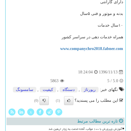
دارای گارانتی
بدنه و موتور و فنی ۵سال
۱۰سال خدمات
همراه خدمات دهی در سراسر کشور
www.companychro2018.fabner.com
1396/11/13
18:24:04
5863
5
/
5.0
تگهای خبر:
رپورتاژ
,
دستگاه
,
كیفیت
,
سامسونگ
این مطلب را می پسندید؟
(0)
(1)
x
تازه ترین مطالب مرتبط
آموزش وپرورش با ۱۰۰ موکب، آماده خدمت به زوار اربعین شد