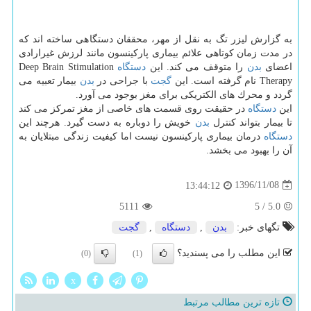
به گزارش لیزر تگ به نقل از مهر، محققان دستگاهی ساخته اند كه
در مدت زمان كوتاهی علائم بیماری پاركینسون مانند لرزش غیرارادی
اعضای
بدن
را متوقف می كند. این
دستگاه
Deep Brain Stimulation
Therapy نام گرفته است. این
گجت
با جراحی در
بدن
بیمار تعبیه می
گردد و محرك های الكتریكی برای مغز بوجود می آورد.
این
دستگاه
در حقیقت روی قسمت های خاصی از مغز تمركز می كند
تا بیمار بتواند كنترل
بدن
خویش را دوباره به دست گیرد. هرچند این
دستگاه
درمان بیماری پاركینسون نیست اما كیفیت زندگی مبتلایان به
آن را بهبود می بخشد.
1396/11/08
13:44:12
5111
5
/
5.0
تگهای خبر:
بدن
,
دستگاه
,
گجت
این مطلب را می پسندید؟
(0)
(1)
x
تازه ترین مطالب مرتبط