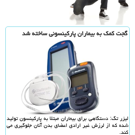
گجت كمك به بیماران پاركینسونی ساخته شد
لیزر تگ: دستگاهی برای بیماران مبتلا به پاركینسون تولید
شده كه از لرزش غیر ارادی اعضای بدن آنان جلوگیری می
كند.