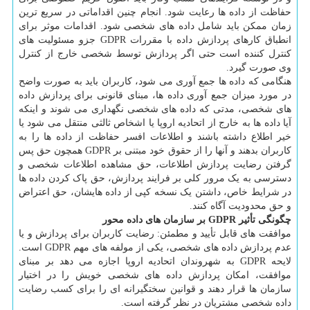
حفاظت از داده ها رعایت شود. انجام چنین اقداماتی در سریع ترین
زمان ممکن باید شامل داده های شخصی شود. اقدامات موثر برای
انطباق کارهای پردازش داده با مقررات GDPR جزو مسئولیت های
کنترل کننده است حتی اگر پردازش توسط شخصی خارج از کنترل
وی صورت گیرد.
هنگامی که داده ها جمع آوری می شود، کاربران باید به صورت واضح
در مورد میزان جمع آوری داده ها، مبنای قانونی برای پردازش داده
های شخصی، مدتی که داده های شخصی نگهداری می شوند و اینکه
آیا داده ها به خارج از اتحادیه اروپا یا اشخاص ثالثی منتقل می شود یا
خیر اطلاع داشته باشند و اطلاعات افسر حفاظت از داده ها را به
کاربران بدهند و آنها را از حقوق خود مبتنی بر GDPR همچون حق پس
گرفتن رضایت پردازش اطلاعات، حق مشاهده اطلاعات شخصی و
دسترسی به یک مرور کلی بر فرایند پردازش، حق پاک کردن داده ها
در شرایط خاص، داشتن یک نسخه کپی از داده هایشان، حق اعتراض
و حق محدودیت آگاه کنند.
چگونگی تأثیر GDPR بر سازمان های داده محور
موافقت های قابل تأیید و مطمئن: رضایت کاربران برای پردازش و یا
عدم پردازش داده های شخصی، یکی از مولفه های مهم GDPR است.
لایحه GDPR به شهروندان اتحادیه اروپا اجازه می دهد بر مبنای
موافقت، امکان پردازش داده های شخصی خویش را در اختیار
سازمان ها قرار دهند و قوانین سختگیرانه ای را برای کسب رضایت
داده شخصی مشتریان در نظر گرفته است.