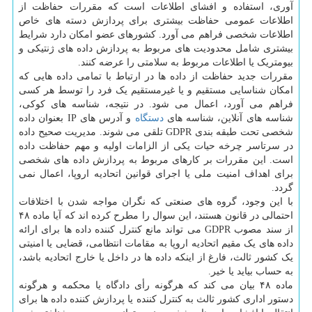
آوری، استفاده و افشای اطلاعات است که مقررات حفاظت از
اطلاعات عمومی حفاظت بیشتری برای پردازش دسته های خاص
اطلاعات شخصی فراهم می آورد. کشورهای عضو امکان دارد شرایط
بیشتری شامل محدودیت های مربوط به پردازش داده های ژنتیکی و
بیومتریک یا اطلاعات مربوط به سلامتی را عرضه کنند.
مقررات جدید حفاظت از داده ها در ارتباط با تمامی داده هایی که
امکان شناسایی مستقیم و یا غیرمستقیم یک فرد را توسط هر کسی
فراهم می آورد، اعمال می شود. در نتیجه، شناسه های کوکی،
شناسه های آنلاین، شناسه های
دستگاه
و آدرس های IP بعنوان داده
شخصی تحت طبقه بندی GDPR تلقی می شوند. مدیریت صحیح داده
در سرتاسر چرخه حیات یکی از الزامات اولیه و مهم حفاظت داده
است. این مقررات بر کارهای مربوط به پردازش داده های شخصی
برای اهداف امنیت ملی یا اجرای قوانین اتحادیه اروپا، اعمال نمی
گردد.
با این وجود، گروه های صنعتی که نگران مواجه شدن با اختلافات
احتمالی در قانون هستند، این سوال را مطرح کرده اند که آیا ماده ۴۸
از سند مصوب GDPR می تواند مانع کنترل کننده داده ها برای ارائه
داده های یک مقیم اتحادیه اروپا به مقامات انتظامی، قضایی یا امنیتی
یک کشور ثالث، فارغ از اینکه داده ها در داخل یا خارج اتحادیه باشد،
به حساب بیاید یا خیر.
ماده ۴۸ بیان می کند که هرگونه رأی دادگاه یا محکمه و هرگونه
دستور اداری کشور ثالث به کنترل کننده یا پردازش کننده داده ها برای