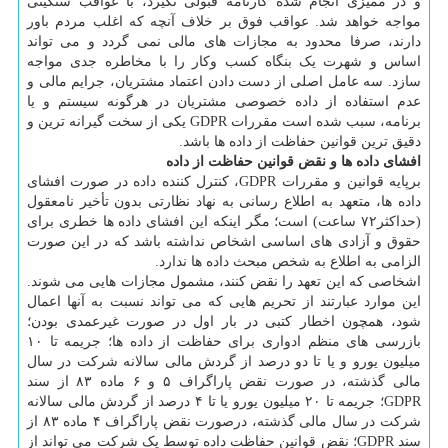
و در ممیزی انجام شده کارنامه قبولی نگیرد، با عواقب سنگینی
مواجه خواهد شد. عواقب فوق بر خلاف آنچه که اغلب مردم باور
دارند، صرفا محدود به مجازات های مالی نمی گردد و می تواند
اساس و شهرت یک بنگاه کسب وکار را با مخاطره جدی مواجه
سازد. سه عامل اصلی از دست دادن اعتماد مشتریان، جرایم مالی و
عدم استفاده از داده خصوصی مشتریان در هرگونه سیستم و یا
برنامه، سبب شده است مقررات GDPR یکی از سخت گیرانه ترین و
دقیق ترین قوانین حفاظت از داده ها باشد.
افشای داده ها و نقض قوانین حفاظت از داده
برپایه قوانین و مقررات GDPR، کنترل کننده داده در صورت افشای
داده ها، متعهد به اطلاع رسانی به نهاد نظارتی بدون تأخیر نامعقول
(حداکثر۷۲ ساعت) است؛ مگر اینکه این افشای داده ها خطری برای
حقوق و آزادی های اساسی اشخاص نداشته باشد که در این صورت
الزامی به اطلاع به شخص مبحث داده ها ندارد.
اشخاصی که این تعهد را نقض کنند، مشمول مجازات هایی می شوند.
این موارد عبارتند از تحریم هایی که می تواند نسبت به آنها اعمال
شود، همچون اخطار کتبی در بار اول در صورت غیرعمدی بودن؛
بازرسی های منظم ادواری برای حفاظت از داده ها؛ جریمه تا ۱۰
میلیون یورو و یا تا دو درصد از گردش مالی سالانه شرکت در سال
مالی گذشته، در صورت نقض پاراگراف ۵ و ۶ ماده ۸۳ از سند
GDPR؛ جریمه تا ۲۰ میلیون یورو یا تا ۴ درصد از گردش مالی سالانه
شرکت در سال مالی گذشته، درصورت نقض پاراگراف ۴ ماده ۸۳ از
سند GDPR؛ نقض قوانین حفاظت داده توسط یک شرکت می تواند از