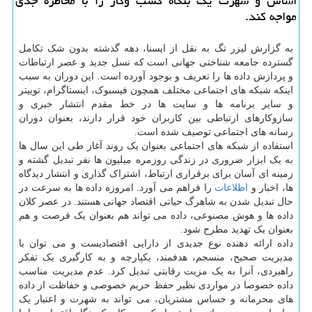
اساس و شهرت یك بنگاه كسب وكار را با مخاطره جدی
مواجه كند.
به گزارش لیزر تگ به نقل از ایسنا، دهه گذشته بدون شک تکامل
گسترده جامعه شناختی جهانی است که نسل جدید و عصر ارتباطات
و پردازش داده ها را تعریف و بوجود آورده است. این دوران به سبب
اینکه شبکه های اجتماعی مختلف همچون فیسبوک، اینستاگرام، توییتر
و سایر برنامه ها و سایت ها در خط مقدم انتشار خبری و
سازوکارهای ارتباطی بین کاربران خود قرار دارند، بعنوان دوران
رسانه های اجتماعی توصیف شده است.
استفاده از شبکه های اجتماعی بعنوان یک روند آغاز طی این سال ها
به یک ابزار ضروری در زندگی روزمره میلیون ها نفر تبدیل گشته و
زمینه ای آسان برای برقراری ارتباط، اشتراک گذاری و انتشار دیدگاه
ها، اخبار و
اطلاعات
را فراهم می آورد. امروزه داده ها به سرعت در
حال تبدیل شدن به شاهرگ حیاتی اقتصاد جهانی هستند. در عصر کلان
داده ها و هوش مصنوعی، داده می تواند هم بعنوان یک فرصت و هم
بعنوان یک تهدید مطرح شود.
داده ارائه دهنده نوع جدیدی از دارایی اقتصادیست و می توان با
مدیریت صحیح، منسجم، هدفمند، یکپارچه و به کارگیری یک تفکر
راهبردی، آنرا به یک مزیت رقابتی تبدیل کرد. عدم مدیریت مناسب
داده خصوصا در مواردی نظیر حفظ حریم خصوصی و حفاظت از داده
های محرمانه و حساس مشتریان، می تواند به شهرت و اعتبار یک