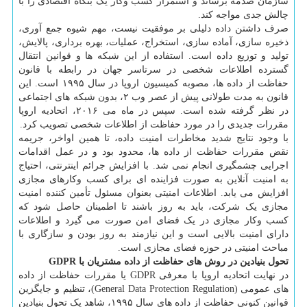
سازمان صدمه برساند و استمرار کسب وکار یک بنگاه اقتصادی را با
چالش جدی مواجه کند.
صرف داشتن داده دلیلی بر موفقیت نیست، مهم شیوه جمع آوری،
ذخیره سازی، آماده سازی، استخراج، عملیات، بهره برداری، پالایش،
تولید و توزیع داده است. استفاده از این شبکه ها و قوانین انتقال
گسترده اطلاعات شخصی در سرتاسر جهان در رابطه با قانون
حفاظت از داده ها، مصوبه کمیسیون اروپا در سال ۱۹۹۵ است. این
قانون به مدت طولانی پیش از عصر وب ۲، بدون شبکه های اجتماعی
در نظر گرفته شده است. سپس در ماه می ۲۰۱۶، اتحادیه اروپا
مقررات جدیدی را در مورد حفاظت از اطلاعات شخصی تصویب کرد.
با وجود نتایج شدید مخاطرات امنیت داده، تا همین اواخر، جریمه
نقض مقررات حفاظت از داده ها، محدود بود و در عمل اقدامات
اجرایی چشمگیری انجام نمی شد. با افزایش جرائم اینترنتی، احتیاج
به امنیت آنلاین به صورت فزاینده ای برای کسب وکارهای مجازی
افزایش می یابد. اطلاعات امنیتی بعنوان مسئول تأمین کننده امنیت
مجازی یک شرکت، باید به روز باشند تا اطمینان حاصل شود که
کسب وکار مجازی در یک فضای امن صورت می گیرد و اطلاعات
دارای امنیت بالایی است و این نیازمند به روز بودن و سازگاری با
مباحث امنیتی در حوزه فضای مجازی است.
تحول بنیادین در روش های حفاظت از داده مشتریان با GDPR
در نهایت اتحادیه اروپا با معرفی GDPR یا مقررات حفاظت از داده
های عمومی (General Data Protection Regulation)، تنظیم و جایگزین
قوانین کنونی حفاظت از داده های سال ۱۹۹۵، شاهد یک تحول بنیادین