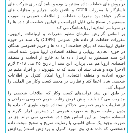
در روش های حفاظت داده مشتریان بوده و پیامد آن برای شرکت های
ناسازگار با مقررات GDPR و ناقض داده، جرایم و مجازات های
سنگین خواهد بود. مقررات حفاظت از اطلاعات عمومی به صورت
مستقیم در سطح ملی قابل اجراست و قوانین حفاظت از داده ها را
در سرتاسر اتحادیه اروپا هماهنگ می کند.
بر اساس گزارش سازمان تنظیم مقررات و ارتباطات رادیویی،
مقررات حفاظت از داده های عمومی (GDPR) یک سند در حوزه
حقوق اروپاست که برای حفاظت از داده ها و حریم خصوصی همگان
در حوزه اتحادیه اروپایی و منطقه اقتصادی اروپا تدوین شده است.
این سند همینطور به ارسال داده ها به خارج از اتحادیه و منطقه
اقتصادی اروپا هم می پردازد. این سند از تاریخ ۲۵ می ۲۰۱۸ لازم
الاجرا بوده و هدف سند آن است که به شهروندان و افراد مقیم در
حوزه اتحادیه و منطقه اقتصادی اروپا امکان کنترل بر اطلاعات
شخصی شان اعطا کند و نظارت بر محیط کسب وکار بین المللی را
تسهیل کند.
بر طبق این سند فرآیندهای کسب وکار که اطلاعات شخصی را
مدیریت می کند باید با پیش فرض رعایت حریم خصوصی طراحی و
از تنظیمات حریم خصوصی حداکثر استفاده شود، طوری که داده ها
بدون رضایت صریح به صورت عمومی در دسترس قرار نگیرند و
استفاده نشوند. بر این اساس هیچ داده شخصی نمی تواند جز در
صورت وجود یک مبنای قانونی یا رضایت صریح و صحیح مبحث داده
(شخصی که داده های وی مورد کنترل و پردازش است) پردازش