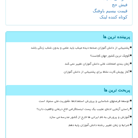
فیش حج
قیمت بیسیم باوفنگ
کوتاه کننده لینک
پربیننده ترین ها
پشتیبانی از دانش آموزان صدمه دیده میناب باید علمی و بدون شتاب زدگی باشد
کوچک ترین کشور جهان کجاست؟
زمان بندی امتحانات غائی دانش آموزان تغییر نمی کند
آغاز پویش کارت نشاط برای پشتیبانی از دانش آموزان
پربحث ترین ها
توسعه فرصتهای شناسایی و پرورش استعدادها، مأموریت ملی سمپاد است
راستی آزمایی ادعای عجیب یک پست اینستاگرامی الاغ درمانی واقعیت دارد؟
آموزش و پرورش به نام ایرانی ها خارج از کشور مدرسه می سازد
شرایط و زمان تغییر رشته دانش آموزان پایه دهم