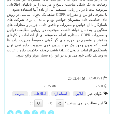
رضایت به یک شکل مناسب پاسخ و مراتب را در بانکهای اطلاعاتی
مربوطه ثبت تا در بازاریابی مستقیم آتی از داده آنها استفاده نشود.
با معرفی قوانین و مقررات GDPR شاهد یک تحول اساسی در روش
های حفاظت داده مشتریان خواهیم بود و پیامد آن برای شرکت های
ناسازگار با آن قوانین و مقررات و ناقض داده، جرایم و مجازات های
سنگین را به دنبال خواهد داشت. موفقیت در ارزیابی مطابقت قوانین
و مقررات GDPR مستلزم انجام مجموعه ای از اقدامات و کارهای
هدفمند و منسجم در حوزه های گوناگونی خصوصاً مدیریت داده ها
است که بدون وجود یک فونداسیون قوی مدیریت داده نمی توان
پاسخگوی الزامات قانونی GDPR باشد، چونکه حاکمیت داده با عنایت
به وظایف ذاتی خود می تواند در این راه بسیار موثر واقع شود.
1399/03/21
20:52:44
2525
5
/
5.0
تگهای خبر:
آنلاین
,
استاندارد
,
اطلاعات
,
اینترنت
این مطلب را می پسندید؟
(0)
(1)
x