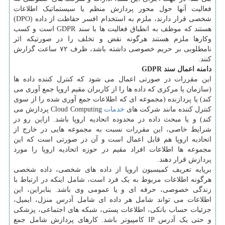
فعالیت آنها حول محور پردازش منظم یا سیستماتیک اطلاعات
شخصی قرار دارند، ملزم به استخدام افسر حفاظت از داده (DPO)
هستند که موظف به انطباق فعالیت ها با سند GDPR است و کسب
وکارها ملزم هستند هرگونه نقض و تخلف را در صورتیکه اثر
نامطلوبی بر حریم خصوصی داشته باشد، ظرف ۷۲ ساعت گزارش
کنند.
دامنه اعمال سند GDPR
این مقررات در صورتی اعمال می شود که کنترل کننده داده ها
(سازمان یا مرکزی که داده ها را از کاربران مقیم اروپا جمع آوری می
کند) یا پردازنده (مجموعه ای که اطلاعات جمع آوری شده را از سوی
کنترل کننده مانند شرکت های
خدمات
Cloud Computing پردازش می
کند) و یا مبحث داده در محدوده اتحادیه اروپا باشد. ازاین رو در
شرایط خاصی، این مقررات نسبت به مجموعه هایی در خارج از
اتحادیه اروپا هم قابل اعمال است و آن در صورتی است که این
مجموعه ها اطلاعات افراد مقیم در حوزه اتحادیه اروپا را مورد
پردازش قرار دهند.
برپایه تعریف کمیسیون اروپا از داده های شخصی، داده شخصی
هرگونه اطلاعات مربوط به یک فرد است، شامل اینکه در ارتباط با
زندگی خصوصی، حرفه ای و یا عمومی وی باشد. بنابراین، این
اطلاعات می تواند شامل هر داده ای شامل آدرس منزل، ایمیل،
جزئیات حساب بانکی، اطلاعات پستی، شبکه های اجتماعی، پزشکی
و حتی یک آدرس IP کامپیوتر باشد. کارهای پردازش شامل جمع