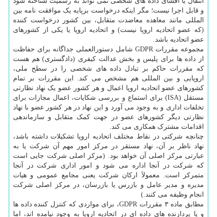
انتقال یا افشای داده های شخصی نمی تواند به رسمیت شناخته شود
و قابل اجرا نیست؛ مگر اینکه درخواست برپایه یک موافقت نامه بین
المللی مانند معاهده معاضدت متقابل، بین کشور درخواست کننده
(که عضو اتحادیه اروپا نیست) و اتحادیه اروپا یا یکی از کشورهای
عضو اتحادیه باشد.
مجموعه مقررات GDPR شامل دستورالعملی جداگانه برای حفاظت
از داده ها برای پلیس و بخش عدالت کیفری (دادگستری) هم هست
که مقررات حاکم بر تبادل داده های شخصی را در سطح ملی،
اروپایی و بین المللی هم مشخص می کند. این مقررات بر تمام
کشورهای عضو اتحادیه اروپا اعمال و هر کشور عضو یک نهاد نظارتی
مستقل (ISA) برای استماع و بررسی شکایات، اعمال مجازات برای
تخلفات اداری و به وجود می آورد و این نهاد در هر کشور عضو با نهاد
نظارتی دیگر کشورهای عضو در جهت کمک متقابل و سازماندهی
اقدامات مشترک همکاری می کند.
چنانچه شرکتی در نقاط مختلف اتحادیه اروپا تشکیلات داشته باشد،
نهاد ناظر بر آن، نهاد مستقر در مرکز امور مهم آن شرکت یا به
عبارتی مرکز اصلی آن خواهد بود. (مرکز اصلی شرکت جایی است
که شرکت در آنجا اداره می شود و امور اداری شرکت در آنجا
متمرکز است. معمولاَ ارکان شرکت یعنی مجامع عمومی و هیات
مدیره و مدیر عامل و بازرس یا بازرسان، در مرکز اصلی شرکت
انجام وظیفه می کنند.)
مطابق ماده ۳ مقررات GDPR، برای مواردی که کنترل کننده داده ها
و یا پردازنده های داده ای در اتحادیه اروپا به وجود نیامده اند، اما