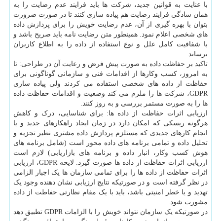
با عنایت به قوانین جدید، شرکت ها باید فرایند عدم رضایت را به
همان سادگی فرایند رضایت هم پیاده سازی کنند تا در صورت ضرورت
بتوان با بهره گیری از آن، عدم رضایت خویش را برای پردازش داده
های شخصی اعلام نمود. همینطور متن رضایت نامه باید صریح باشد و
با شفافیت کامل علل و نوع استفاده از داده را به اطلاع کاربران
برساند.
تاکید بر حفاظت داده به صورت پیش فرض و رعایت آن در طراحی: تا
به امروز، کسب وکارها از اقدامات فنی و سازمانی گوناگونی برای
حفاظت از داده های شخصی استفاده می کردند ولی پیاده سازی
GDPR، شرکت ها را ملزم می کند وضعیت و اقدامات حفاظت داده
ها را به صورت مستمر بررسی و به روز کنند.
ارزیابی اثرات حفاظت از داده ها: برای شناسایی، درک و کاهش
هرگونه ریسکی که امکان دارد در زمان ایجاد راهکارهای جدید و یا
انجام کارهای جدیدی که مستلزم پردازش داده مشتری نظیر تجزیه و
تحلیل داده و تمامی برنامه های داده محور است (شامل برنامه های
هوش کسب وکار، انبار داده و برنامه های بازاریابی) لازم است
ارزیابی اثرات حفاظت از داده ها صورت گیرد. لایحه GDPR، ارزیابی
اثرات حفاظت از داده ها را برای تمامی سازمان ها یک اجبار الزامی
در نظر گرفته است و در صورتیکه نتایج ارزیابی نشان دهنده وجود یک
تهدید و یا خطر امنیتی باشد، باید با یک مقام نظارتی حفاطت از داده
مشورت شود.
در صورتیکه یک سازمان نتواند خویش را با الزامات GDPR تطبیق دهد