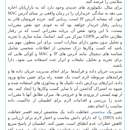
سلامتی را عرضه کنند.
برای مثال، تکنولوژی های جدیدی وجود دارد که به بازاریابان اجازه
می دهد به سادگی خریداران را در زمان واقعی بر مبنای آدرس MAC
خود، که مشابه آدرس IP است، ردیابی کنند. خرده فروشان قادر به
ردیابی رفتار خریدار خواهند بود که به خودی خود نقض مقررات
نیست، با این وجود نقض آن برپایه مقرراتی است که بر رفتار
نظارتی حاکم بر GDPR تمرکز می کنند. اساساً، نمایه سازی یا تجزیه
و تحلیل بدون مجوز دارای مجازات است. برای این منظور، مهم می
باشد که کسب وکارها درک صحیحی از اطلاعات شخصی شامل
شناسه های دیجیتال مانند آدرس های IP و MAC و کوکی هایی که
برای تجزیه و تحلیل، تبلیغات و ابزار چت استفاده می شود، دارا
باشند.
مدیریت جریان داده و فرآیندها: برای انجام مدیریت جریان داده ها و
فرایندهای مربوطه لازم است یک نقشه راه برای تعیین منابع ورود
داده، ابزارهای پردازش داده، تکنیک ها و متدلوژی های استفاده شده و
شیوه به اشتراک گذاشتن آن با سایر کسب وکارها را ایجاد کنند. بعد
از تهیه لیستی از ورودی ها و خروجی ها، میزان تطابق آنها با مقررات
جدید را بررسی و اقدامات لازم برای اطمینان از حاکمیت داده
مناسب را انجام دهند.
تعیین یک
متخصص
حفاظت داده: یک متخصص ارشد افسر حفاظت
داده (DPO) را که دارای دانش مناسب و اختیار لازم برای ارزیابی و
کاهش خطرات عدم انطباق است، تعیین کنند. اطمینان از پاسخ سریع
به درخواست های لغو: به درخواست های مشتریان در مورد لغو