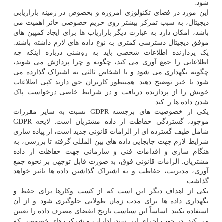
شود.
این مورد در فضای تکنولوژی امروزه و بخصوص در زمینه بازاریابی
دیجیتال، به سبب تمرکز بیشتر روی حریم خصوصی حائز اهمیت می
باشد، امکان دارد به عبارت دیگر بازاریاب ها برای ایجاد کمپین های
موفق دیجیتال دسترسی کمتری به نوع داده های لازم داشته باشند.
یک پردازنده اطلاعات شخصی باید به روشنی درباره اینکه چه
اطلاعاتی را جمع آوری می کند، چگونه و چرا پردازش می شوند،
چگونه نگهداری می شود و با اشخاص ثالثی به اشتراک گذارده می
شود یا خیر توضیح دهند. همینطور کاربران حق دارند کپی اطلاعات
خویش را از پردازنده دریافت و در شرایط خاصی درخواست پاک
شدن داده ها را کند.
یکی از خصوصیت های برجسته GDPR نسبت به سایر مقررات
موجود، گستردگی حفاظت از داده مشتریان است. لایحه GDPR
شامل طیف گسترده ای از الزامات قانونی جدید است، از پیاده سازی
شرایط لازم جهت جابجایی داده های بین المللی گرفته تا بررسی، به
هنگام سازی و اقدامات فنی و سازمانی جهت حفاظت از داده
مشتریان. الزامات قانونی فوق، به صورت قابل توجهی بر نحوه جمع
آوری، مدیریت، حفاظت و به اشتراک گذاشتن داده ها تاثیر خواهد
گذاشت.
یکی از اهداف دیگر این است که از کسب وکارها برای حفظ و
نگهداری داده ها برای مدت زمان طولانی جلوگیری شود و از آن
استفاده نکنند. اساساً این سیاست تاریخ انقضای مصرف داده را تعیین
می کند. در جهت اجرای این سند، ادارات و شرکت های خصوصی که