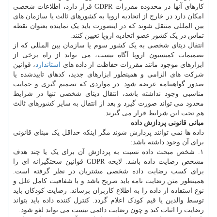
کارهای آنها در محدوده مقررات GDPR قرار دارد، اطلاعات شخصی
امکان دارد در خارج از اتحادیه اروپا به کشورهای ثالث یا سازمان های
بین المللی منتقل شوند که در اینصورت باید یک نماینده بعنوان نقطه
تماس در یک کشور عضو اتحادیه اروپا تعیین کنند.
انتقال دیتای شخصی به یک کشور سوم یا سازمان بین المللی که از
تصمیمات کمیسیون اروپا آگاه نیست، می تواند از راه برخی از
ابزارهای موجود مانند مقررات حفاظت از داده های
استاندارد
، قوانین
شرکت های الزامی و همینطور ابزارهای جدید، کدهای تاییدشده یا
صدور گواهینامه عرضه شود. در مواردی که تصمیم گیری و حمایت
مناسبی وجود نداشته باشد، انتقال دیتای شخصی تنها در شرایط
محدود می تواند صورت گیرد و بعد از انتقال به سایر کشورهای ثالث
هم تحت این شرایط قرار می گیرند.
مبانی قانونی پردازش داده
داده ها نمی توانند پردازش شوند مگر اینکه حداقل یک مبنای قانونی
برای آن وجود داشته باشد:
۱. شخص مبحث داده نسبت به پردازش آن برای یک یا چند هدف
مشخص رضایت داده باشد. لایحه GDPR قوانین سختگیرانه ای را
برای کسب رضایت داده شخصی مشتریان در نظر گرفته است.
همینطور متن رضایت نامه باید صریح باشد و با شفافیت کامل علل و
نوع استفاده از داده را به اطلاع کاربران برساند. رضایت کودکان باید
توسط والدین یا قیم کودک اعلام گردد. کنترل کننده داده باید بتواند
رضایت را اثبات کند و چون رضایت دائمی نیست می تواند لغو شود.