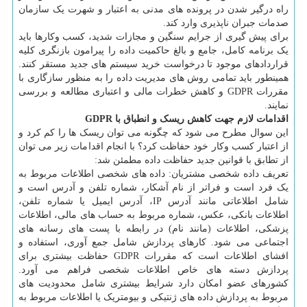
راه درگیر شدن در پرونده های مدنی به اعتبار و شهرت یک سازمان
صدمات جبران ناپذیری وارد کند.
برای پیش گیری از جرایم سنگین و مجازات شدید، کسب وکارها باید
یک برنامه کامل، جامع و بالغ حاکمیت داده را پیرامون بازنگری کلیه
قراردادهای موجود تا درخواست خرید سیستم های جدید مستقر کنند.
همینطور باید تمامی روش های مدیریت داده را به منظور سازگاری با
مقررات GDPR و کاهش خطرات مالی و اعتباری مطالعه و بررسی
نمایند.
اقدامات لازم جهت کاهش ریسک و انطباق با GDPR
این سوال مطرح می شود که چگونه می توان ریسک ها را کم کرد و
از اعتبار کسب وکار خود حفاظت کرد؟ با انجام اقدامات زیر می توان
از تطابق با قوانین جدید حفاظت داده مطمئن شد:
تعریف داده شخصی مشتریان: داده های شخصی اطلاعات مربوط به
یک فرد است و فراتر از نام آشکار، شماره تلفن و آدرس است و
شامل اطلاعاتی مانند آدرس IP، آدرس ایمیل یا شماره تلفن،
اطلاعات بانکی، عکس، شماره مربوط به حساب های مالی، اطلاعات
پزشکی، اطلاعات (مانند نام) در رابطه با پست های رسانه های
اجتماعی می شود. کارهای پردازش شامل جمع آوری، استفاده و
افشای اطلاعات است که مقررات GDPR حفاظت بیشتری برای
پردازش دسته های خاص اطلاعات شخصی فراهم می آورد.
کشورهای عضو امکان دارد شرایط بیشتری شامل محدودیت های
مربوط به پردازش داده های ژنتیکی و بیومتریک یا اطلاعات مربوط به