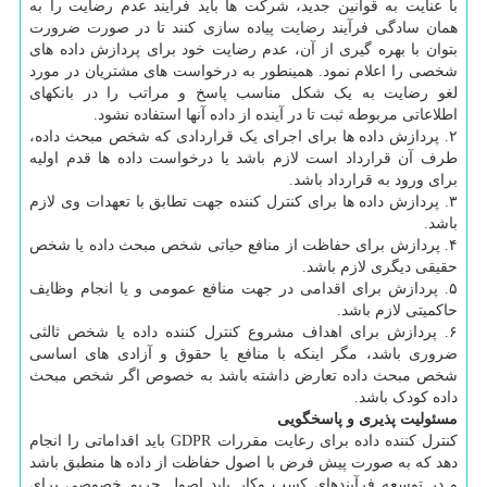
با عنایت به قوانین جدید، شرکت ها باید فرآیند عدم رضایت را به
همان سادگی فرآیند رضایت پیاده سازی کنند تا در صورت ضرورت
بتوان با بهره گیری از آن، عدم رضایت خود برای پردازش داده های
شخصی را اعلام نمود. همینطور به درخواست های مشتریان در مورد
لغو رضایت به یک شکل مناسب پاسخ و مراتب را در بانکهای
اطلاعاتی مربوطه ثبت تا در آینده از داده آنها استفاده نشود.
۲. پردازش داده ها برای اجرای یک قراردادی که شخص مبحث داده،
طرف آن قرارداد است لازم باشد یا درخواست داده ها قدم اولیه
برای ورود به قرارداد باشد.
۳. پردازش داده ها برای کنترل کننده جهت تطابق با تعهدات وی لازم
باشد.
۴. پردازش برای حفاظت از منافع حیاتی شخص مبحث داده یا شخص
حقیقی دیگری لازم باشد.
۵. پردازش برای اقدامی در جهت منافع عمومی و یا انجام وظایف
حاکمیتی لازم باشد.
۶. پردازش برای اهداف مشروع کنترل کننده داده یا شخص ثالثی
ضروری باشد، مگر اینکه با منافع یا حقوق و آزادی های اساسی
شخص مبحث داده تعارض داشته باشد به خصوص اگر شخص مبحث
داده کودک باشد.
مسئولیت پذیری و پاسخگویی
کنترل کننده داده برای رعایت مقررات GDPR باید اقداماتی را انجام
دهد که به صورت پیش فرض با اصول حفاظت از داده ها منطبق باشد
و در توسعه فرآیندهای کسب وکار باید اصول حریم خصوصی برای